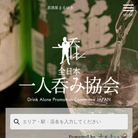
居酒屋まるゆき
MENU