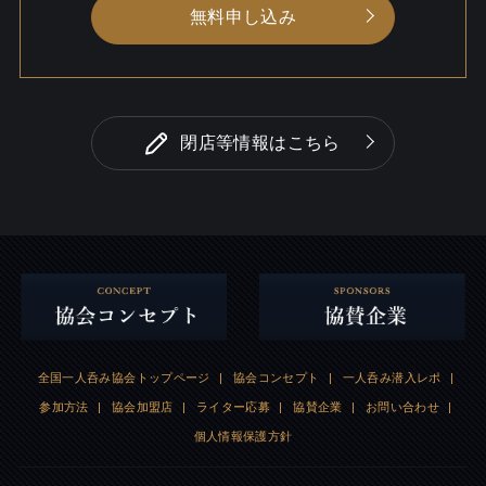
無料申し込み
閉店等情報はこちら
全国一人呑み協会トップページ
|
協会コンセプト
|
一人呑み潜入レポ
|
参加方法
|
協会加盟店
|
ライター応募
|
協賛企業
|
お問い合わせ
|
個人情報保護方針