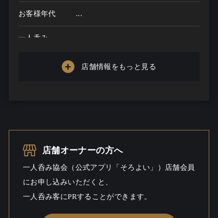
お客様年代
...
一人呑み
メニュー
店舗情報をもっと見る
お酒の種類
一人呑み予算
...
お酒
一人呑み
店舗オーナーの方へ
シーン
一人呑み協会（公式アプリ「そろよい」）店舗会員
にお申し込みいただくと、
一人呑み客にPRすることができます。