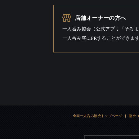
一人呑み
シーン
店舗オーナーの方へ
一人呑み協会（公式アプリ「そろよ
一人呑み客にPRすることができま
全国一人呑み協会トップページ
|
協会