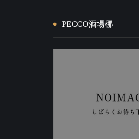
PECCO酒場梛