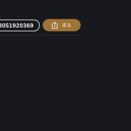
8051920369
送る