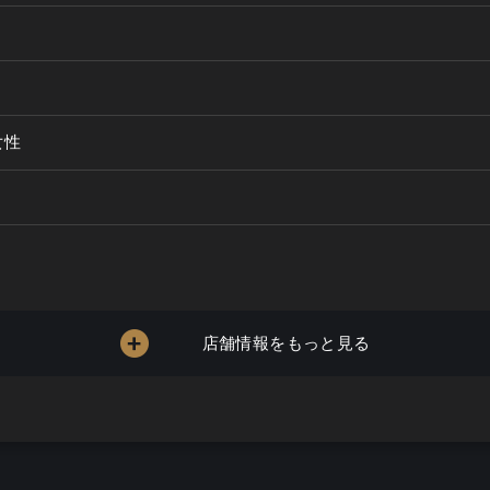
女性
店舗情報をもっと見る