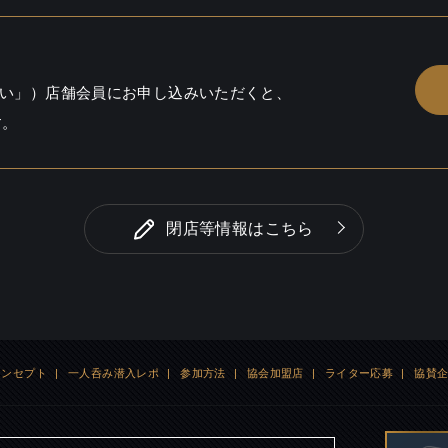
い」）店舗会員にお申し込みいただくと、
す。
閉店等情報はこちら
コンセプト
|
一人呑み潜入レポ
|
参加方法
|
協会加盟店
|
ライター応募
|
協賛