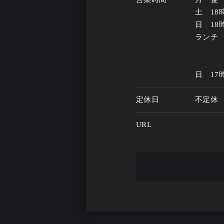
土　18時
日　18時
ランチ　1
日　17
定休日
不定休
URL
男女比
男性5：
お客様年代
20歳 ～
一人呑み
あり
メニュー