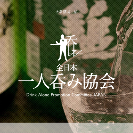
大衆酒場 焔