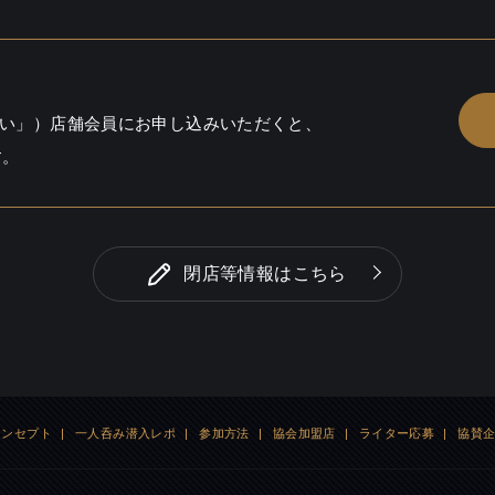
～4000円
い」）店舗会員にお申し込みいただくと、
す。
り
閉店等情報はこちら
コンセプト
|
一人呑み潜入レポ
|
参加方法
|
協会加盟店
|
ライター応募
|
協賛