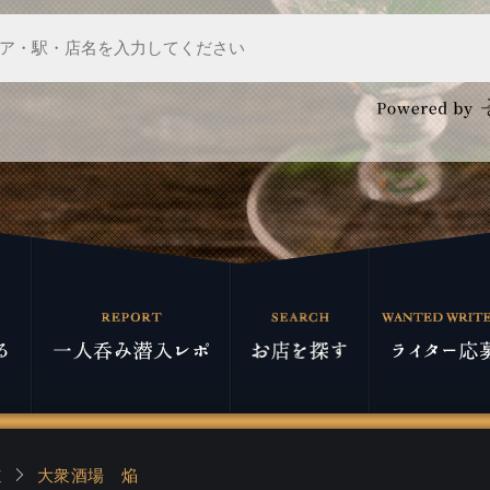
道
大衆酒場 焔