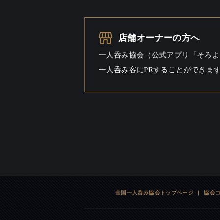
お酒の種類
50
店舗オーナーの方へ
一人呑み予算
2000円
一人呑み協会（公式アプリ「そろよ
お酒
ビール
一人呑み客にPRすることができま
一人呑み
しっと
シーン
全国一人呑み協会トップページ
|
協会