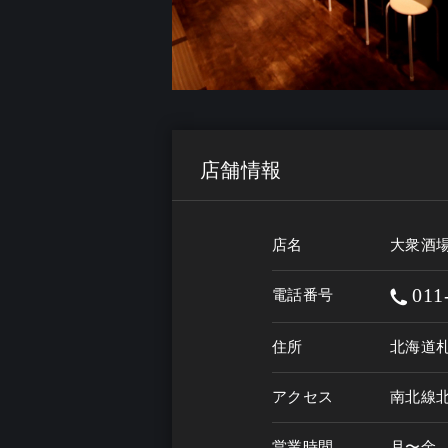
店舗情報
店名
大衆酒
011
電話番号
住所
北海道
アクセス
南北線北
営業時間
月〜金　1