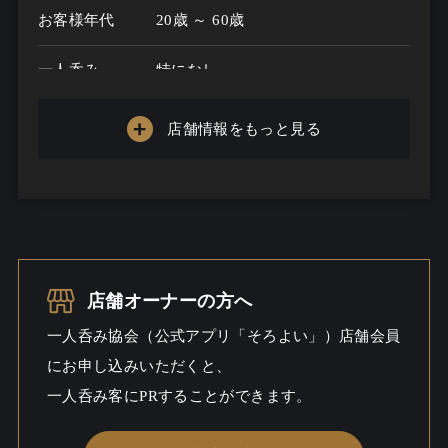
お客様年代
20歳 ～ 60歳
一人呑み
特になし
メニュー
店舗情報をもっと見る
お酒の種類
30
一人呑み予算
5000円～10000円
お酒
ビール / ワイン / ウイスキー
一人呑み
ワイワイ
店舗オーナーの方へ
シーン
一人呑み協会（公式アプリ「そろよい」）店舗会員
にお申し込みいただくと、
一人呑み客にPRすることができます。