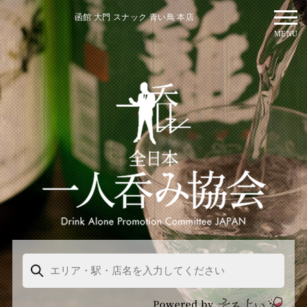
函館 大門 スナック 青い鳥 本店
MENU