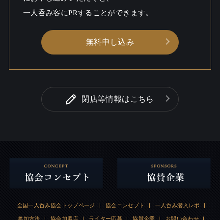
一人呑み客にPRすることができます。
無料申し込み
閉店等情報はこちら
全国一人呑み協会トップページ
|
協会コンセプト
|
一人呑み潜入レポ
|
参加方法
|
協会加盟店
|
ライター応募
|
協賛企業
|
お問い合わせ
|