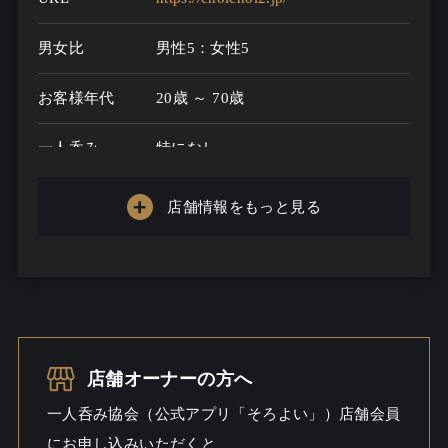
男女比
男性5：女性5
お客様年代
20歳 ～ 70歳
一人呑み
特になし
メニュー
店舗情報をもっと見る
お酒の種類
100
一人呑み予算
2000円～5000円
お酒
ウイスキー / ビール
一人呑み
しっとり
店舗オーナーの方へ
シーン
一人呑み協会（公式アプリ「そろよい」）店舗会員
にお申し込みいただくと、