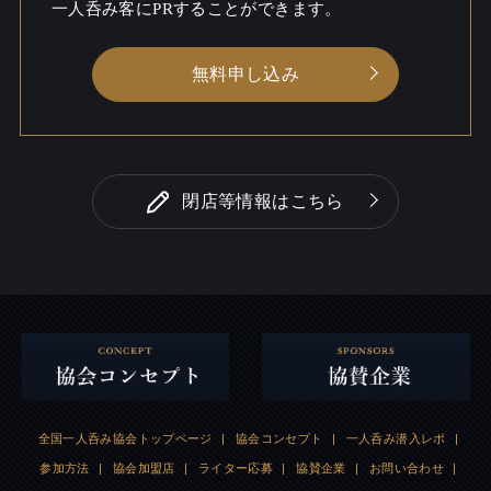
一人呑み客にPRすることができます。
無料申し込み
閉店等情報はこちら
全国一人呑み協会トップページ
|
協会コンセプト
|
一人呑み潜入レポ
|
参加方法
|
協会加盟店
|
ライター応募
|
協賛企業
|
お問い合わせ
|