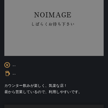
...
...
カウンター飲みが楽しく、気楽な店！

昼から営業しているので、利用しやすいです。