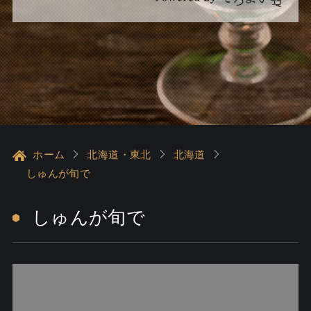
ホーム
北海道・東北
北海道
しゅんが旬で
しゅんが旬で