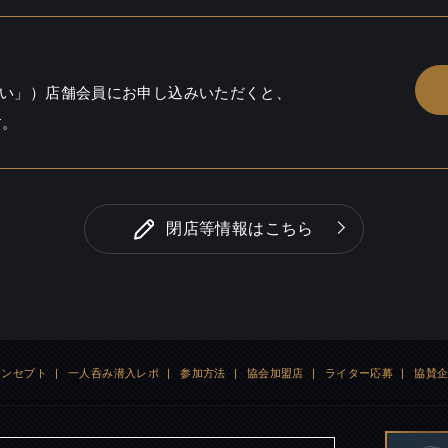
実
い」）店舗会員にお申し込みいただくと、
す。
閉店等情報はこちら
コンセプト
|
一人呑み潜入レポ
|
参加方法
|
協会加盟店
|
ライター応募
|
協賛