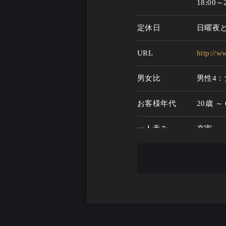
18:00～2
定休日
日曜夜
URL
http://w
男女比
男性4：
お客様年代
20歳 ～
一人呑み
充実
メニュー
お酒の種類
10
一人呑み予算
2000円
お酒
酒こだ