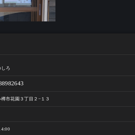
のしろ
88982643
小樽市花園３丁目２−１３
4:00
