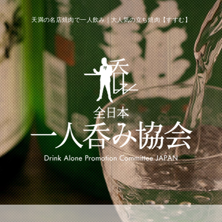
天満の名店焼肉で一人飲み｜大人気の立ち焼肉【すすむ】