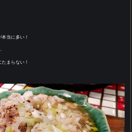
が本当に多い！
…
にたまらない！