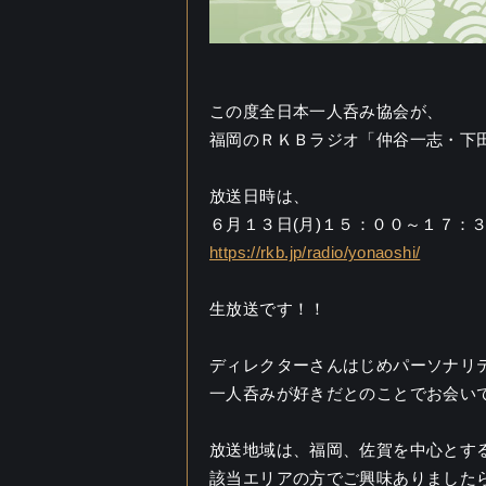
この度全日本一人呑み協会が、
福岡の
ＲＫＢラジオ「仲谷一志・下
放送日時は、
６月１３日(月)
１５：００～１７：
https://rkb.jp/radio/yonaoshi/
生放送です！！
ディレクターさんはじめパーソナリ
一人呑みが好きだとのことでお会い
放送地域は、福岡、佐賀を中心とす
該当エリアの方でご興味ありました