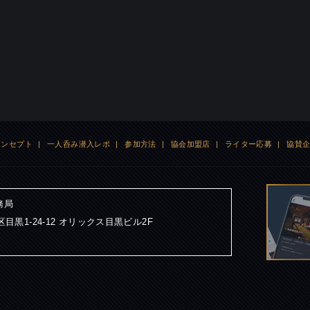
コンセプト
|
一人呑み潜入レポ
|
参加方法
|
協会加盟店
|
ライター応募
|
協賛
務局
黒区目黒1-24-12 オリックス目黒ビル2F
内